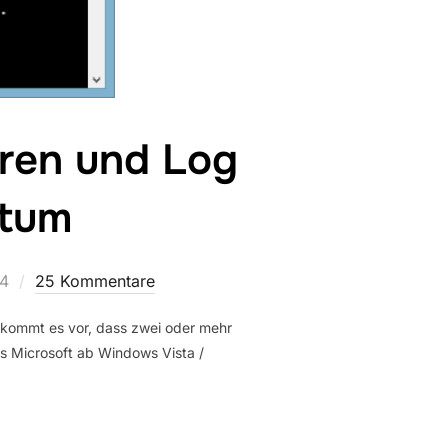
eren und Log
atum
ht
14
25 Kommentare
 kommt es vor, dass zwei oder mehr
hes Microsoft ab Windows Vista /
YNCHRONISIEREN UND LOG ERSTELLEN MIT AKTUELLEM DATUM“