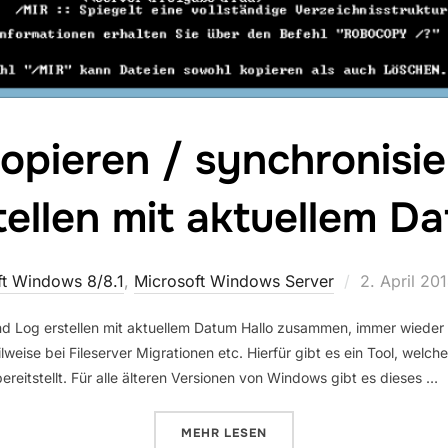
pieren / synchronisi
tellen mit aktuellem D
Veröffentlic
ft Windows 8/8.1
,
Microsoft Windows Server
2. April 20
am
nd Log erstellen mit aktuellem Datum Hallo zusammen, immer wieder
lweise bei Fileserver Migrationen etc. Hierfür gibt es ein Tool, welc
itstellt. Für alle älteren Versionen von Windows gibt es dieses …
ÜBER „ROBOCOPY KOPIEREN / S
MEHR
LESEN