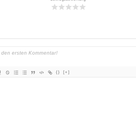
{}
[+]