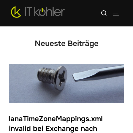
Zum
Suchen
Inhalt
SEITEN
nach:
springen
Neueste Beiträge
IanaTimeZoneMappings.xml
invalid bei Exchange nach