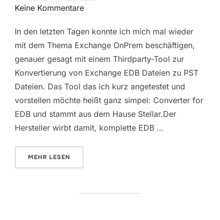
am
Keine Kommentare
In den letzten Tagen konnte ich mich mal wieder
mit dem Thema Exchange OnPrem beschäftigen,
genauer gesagt mit einem Thirdparty-Tool zur
Konvertierung von Exchange EDB Dateien zu PST
Dateien. Das Tool das ich kurz angetestet und
vorstellen möchte heißt ganz simpel: Converter for
EDB und stammt aus dem Hause Stellar.Der
Hersteller wirbt damit, komplette EDB …
ÜBER „GASTARTIKEL: STELLAR CONVERTER FOR ED
MEHR
LESEN