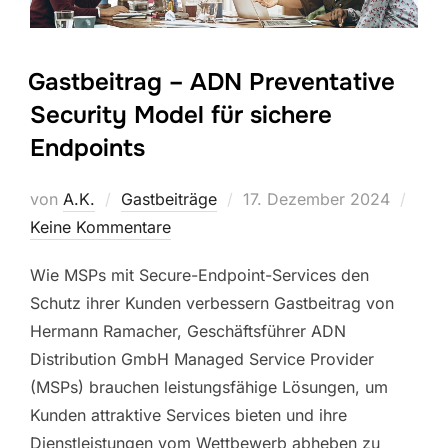
Gastbeitrag – ADN Preventative
Security Model für sichere
Endpoints
Veröffentlicht
von
A.K.
Gastbeiträge
17. Dezember 2024
am
Keine Kommentare
Wie MSPs mit Secure-Endpoint-Services den
Schutz ihrer Kunden verbessern Gastbeitrag von
Hermann Ramacher, Geschäftsführer ADN
Distribution GmbH Managed Service Provider
(MSPs) brauchen leistungsfähige Lösungen, um
Kunden attraktive Services bieten und ihre
Dienstleistungen vom Wettbewerb abheben zu