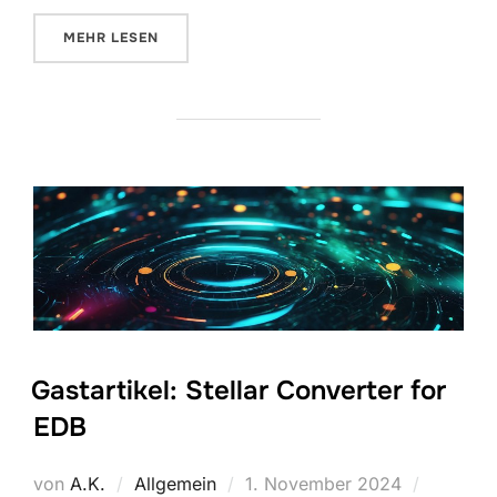
ÜBER „MICROSOFT 365 SAFE ATTACHMENT MONIT
MEHR
LESEN
Gastartikel: Stellar Converter for
EDB
Veröffentlicht
von
A.K.
Allgemein
1. November 2024