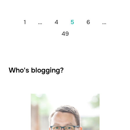
Seitennummerierung
1
…
4
5
6
…
der
49
Beiträge
Who's blogging?