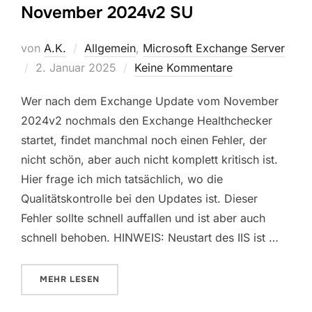
November 2024v2 SU
von
A.K.
Allgemein
,
Microsoft Exchange Server
Veröffentlicht
2. Januar 2025
Keine Kommentare
am
Wer nach dem Exchange Update vom November
2024v2 nochmals den Exchange Healthchecker
startet, findet manchmal noch einen Fehler, der
nicht schön, aber auch nicht komplett kritisch ist.
Hier frage ich mich tatsächlich, wo die
Qualitätskontrolle bei den Updates ist. Dieser
Fehler sollte schnell auffallen und ist aber auch
schnell behoben. HINWEIS: Neustart des IIS ist …
ÜBER „IANATIMEZONEMAPPINGS.XML INVALID BE
MEHR
LESEN