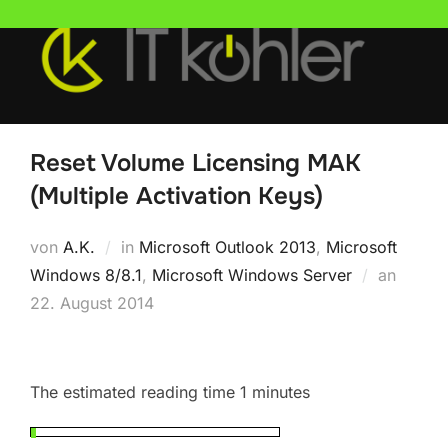
Zum
Inhalt
springen
Reset Volume Licensing MAK
(Multiple Activation Keys)
von
A.K.
in
Microsoft Outlook 2013
,
Microsoft
Veröffe
Windows 8/8.1
,
Microsoft Windows Server
an
am
22. August 2014
The estimated reading time 1 minutes