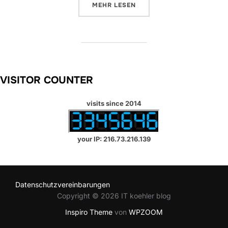
ÜBER „EXCHANGE TOOLBOX FUNKT
MEHR
LESEN
VISITOR COUNTER
visits since 2014
your IP: 216.73.216.139
Datenschutzvereinbarungen
Copyright © 2026 IT koehler blog
Inspiro Theme
von
WPZOOM