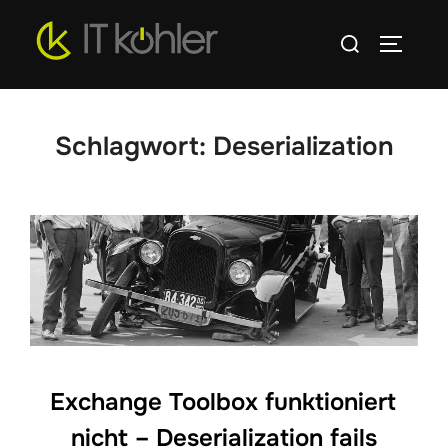
Zum
Suchen
Inhalt
SEITEN
nach:
springen
Schlagwort:
Deserialization
Exchange Toolbox funktioniert
nicht – Deserialization fails