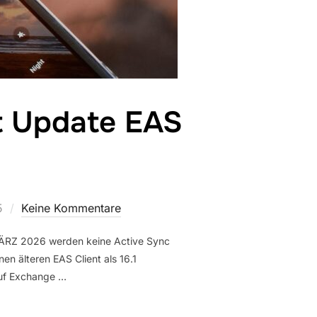
nt Update EAS
5
Keine Kommentare
 MÄRZ 2026 werden keine Active Sync
en älteren EAS Client als 16.1
auf Exchange …
 SYNC CLIENT UPDATE EAS 16.1“