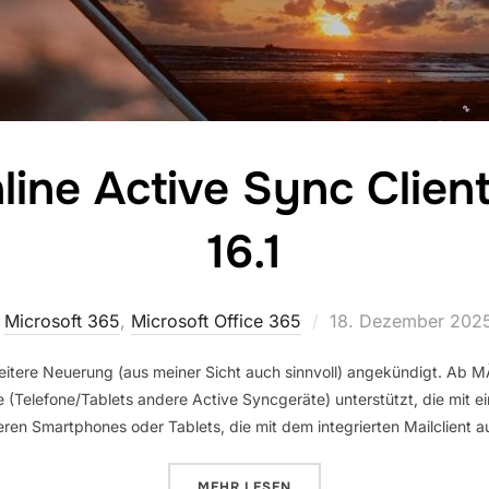
ine Active Sync Clie
16.1
Veröffentlicht
,
Microsoft 365
,
Microsoft Office 365
18. Dezember 202
am
itere Neuerung (aus meiner Sicht auch sinnvoll) angekündigt. Ab
 (Telefone/Tablets andere Active Syncgeräte) unterstützt, die mit ein
eren Smartphones oder Tablets, die mit dem integrierten Mailclient 
ÜBER „EXCHANGE ONLINE ACTIVE
MEHR
LESEN