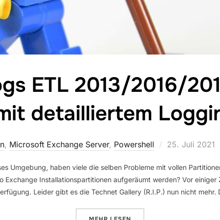
gs ETL 2013/2016/20
mit detailliertem Loggi
Veröffentlicht
in
,
Microsoft Exchange Server
,
Powershell
25. Juli 2021
am
es Umgebung, haben viele die selben Probleme mit vollen Partitione
 Exchange Installationspartitionen aufgeräumt werden? Vor einiger Zei
rfügung. Leider gibt es die Technet Gallery (R.I.P.) nun nicht mehr.
ÜBER „EXCHANGE LOGS ETL 201
MEHR
LESEN