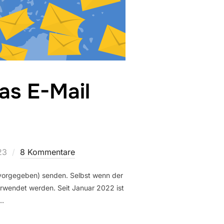
as E-Mail
icht
23
8 Kommentare
 vorgegeben) senden. Selbst wenn der
erwendet werden. Seit Januar 2022 ist
 …