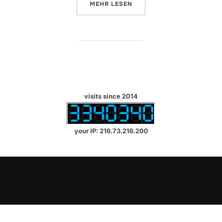
ÜBER „EXCHANGE ONLINE SENDE
MEHR
LESEN
visits since 2014
your IP: 216.73.216.200