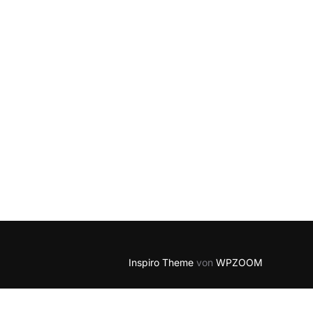
N MIT ALIAS E-MAIL ADRESSE“
Inspiro Theme
von
WPZOOM