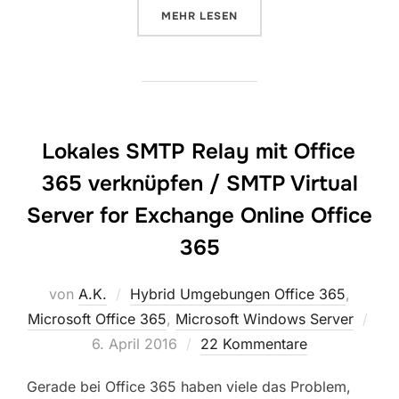
ÜBER „EXCHANGE ONLINE ENFO
MEHR
LESEN
Lokales SMTP Relay mit Office
365 verknüpfen / SMTP Virtual
Server for Exchange Online Office
365
von
A.K.
Hybrid Umgebungen Office 365
,
Microsoft Office 365
,
Microsoft Windows Server
Veröffentlicht
6. April 2016
22 Kommentare
am
Gerade bei Office 365 haben viele das Problem,