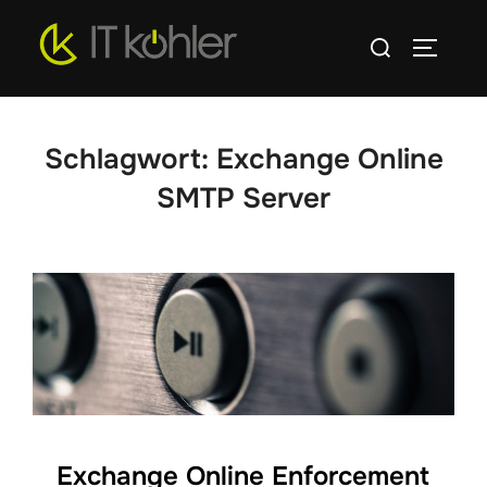
Zum
Suchen
Inhalt
SEITEN
nach:
springen
Schlagwort:
Exchange Online
SMTP Server
Exchange Online Enforcement