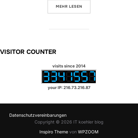
ÜBER „WINDOWS FILESERVER R
MEHR
LESEN
VISITOR COUNTER
visits since 2014
your IP: 216.73.216.87
Datenschutzvereinbarungen
Copyright © 2026 IT koehler blog
Inspiro Theme
von
WPZOOM