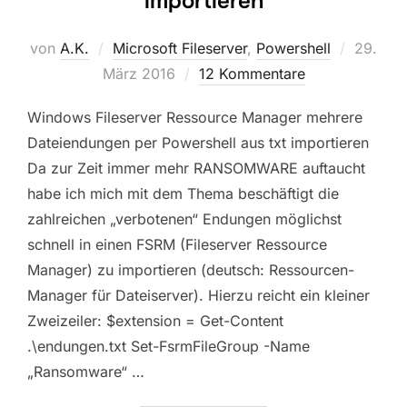
importieren
Veröffen
von
A.K.
Microsoft Fileserver
,
Powershell
29.
am
März 2016
12 Kommentare
Windows Fileserver Ressource Manager mehrere
Dateiendungen per Powershell aus txt importieren
Da zur Zeit immer mehr RANSOMWARE auftaucht
habe ich mich mit dem Thema beschäftigt die
zahlreichen „verbotenen“ Endungen möglichst
schnell in einen FSRM (Fileserver Ressource
Manager) zu importieren (deutsch: Ressourcen-
Manager für Dateiserver). Hierzu reicht ein kleiner
Zweizeiler: $extension = Get-Content
.\endungen.txt Set-FsrmFileGroup -Name
„Ransomware“ …