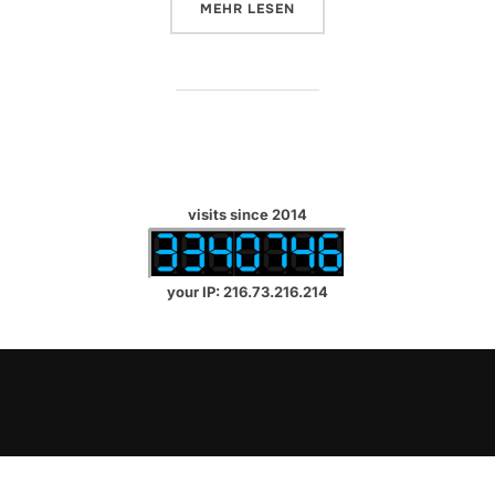
ÜBER „EXCHANGE SE HYBRID LI
MEHR
LESEN
visits since 2014
your IP: 216.73.216.214