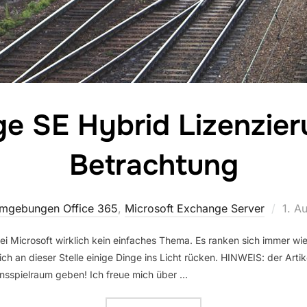
e SE Hybrid Lizenzier
Betrachtung
Veröf
mgebungen Office 365
,
Microsoft Exchange Server
1. A
am
ei Microsoft wirklich kein einfaches Thema. Es ranken sich immer 
 an dieser Stelle einige Dinge ins Licht rücken. HINWEIS: der Artike
nsspielraum geben! Ich freue mich über …