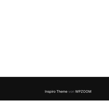
ZENZIERUNG EINE BETRACHTUNG“
Inspiro Theme
von
WPZOOM