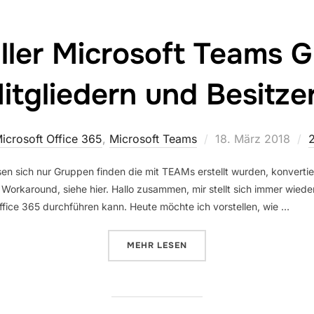
ller Microsoft Teams 
itgliedern und Besitze
Veröffentlicht
icrosoft Office 365
,
Microsoft Teams
18. März 2018
am
en sich nur Gruppen finden die mit TEAMs erstellt wurden, konvert
 Workaround, siehe hier. Hallo zusammen, mir stellt sich immer wied
fice 365 durchführen kann. Heute möchte ich vorstellen, wie …
ÜBER „AUSLESEN ALLER MICROS
MEHR
LESEN