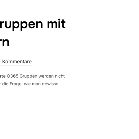
Gruppen mit
rn
2 Kommentare
ierte O365 Gruppen werden nicht
er die Frage, wie man gewisse
OFT TEAMS GRUPPEN MIT MITGLIEDERN UND BESITZERN“