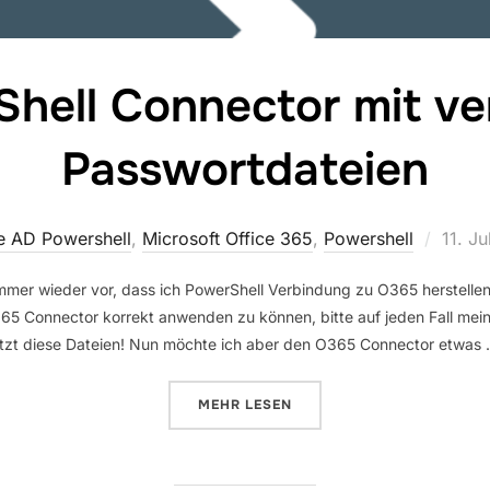
ell Connector mit ver
Passwortdateien
Veröff
e AD Powershell
,
Microsoft Office 365
,
Powershell
11. Ju
am
immer wieder vor, dass ich PowerShell Verbindung zu O365 herstellen
 Connector korrekt anwenden zu können, bitte auf jeden Fall meinen
tzt diese Dateien! Nun möchte ich aber den O365 Connector etwas
ÜBER „O365 POWERSHELL CONN
MEHR
LESEN