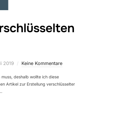
schlüsselten
entlicht
li 2019
Keine Kommentare
 muss, deshalb wollte ich diese
 Artikel zur Erstellung verschlüsselter
 …
ECTOR MIT VERSCHLÜSSELTEN PASSWORTDATEIEN“