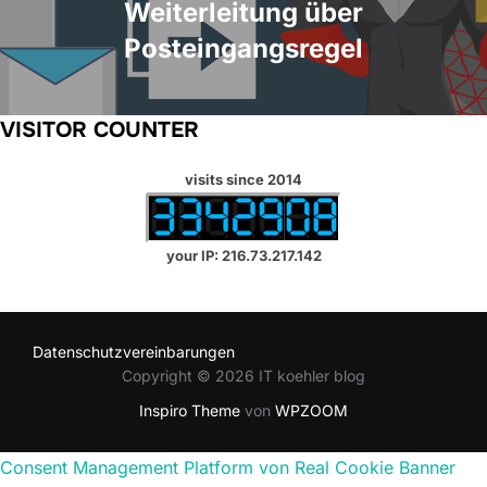
Weiterleitung über
Posteingangsregel
VISITOR COUNTER
visits since 2014
your IP: 216.73.217.142
Datenschutzvereinbarungen
Copyright © 2026 IT koehler blog
Inspiro Theme
von
WPZOOM
Consent Management Platform von Real Cookie Banner