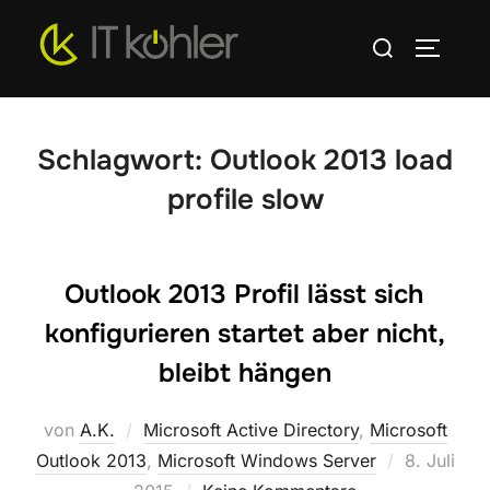
Zum
Suchen
Inhalt
SEITEN
nach:
springen
Schlagwort:
Outlook 2013 load
profile slow
Outlook 2013 Profil lässt sich
konfigurieren startet aber nicht,
bleibt hängen
von
A.K.
Microsoft Active Directory
,
Microsoft
Veröffentli
Outlook 2013
,
Microsoft Windows Server
8. Juli