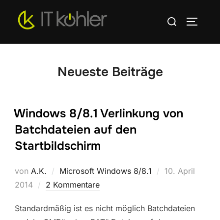
Zum
Suchen
Inhalt
SEITEN
nach:
springen
Neueste Beiträge
Windows 8/8.1 Verlinkung von
Batchdateien auf den
Startbildschirm
Veröffentlicht
von
A.K.
Microsoft Windows 8/8.1
10. April
am
2014
2 Kommentare
Standardmäßig ist es nicht möglich Batchdateien