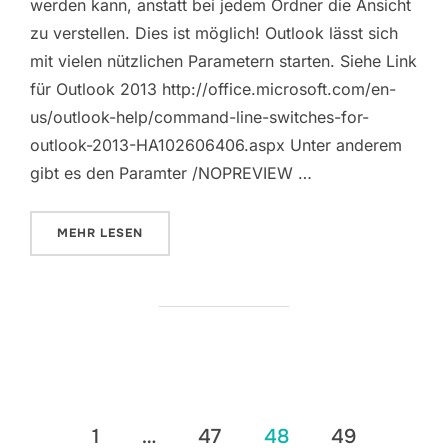
werden kann, anstatt bei jedem Ordner die Ansicht
zu verstellen. Dies ist möglich! Outlook lässt sich
mit vielen nützlichen Parametern starten. Siehe Link
für Outlook 2013 http://office.microsoft.com/en-
us/outlook-help/command-line-switches-for-
outlook-2013-HA102606406.aspx Unter anderem
gibt es den Paramter /NOPREVIEW …
ÜBER „OUTLOOK 2010/ OUTLOOK 2013 GLOBAL OH
MEHR
LESEN
Seitennummerierung
1
…
47
48
49