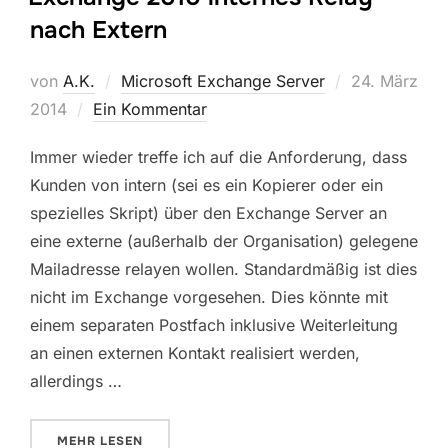
nach Extern
Veröffentlich
von
A.K.
Microsoft Exchange Server
24. März
am
2014
Ein Kommentar
Immer wieder treffe ich auf die Anforderung, dass
Kunden von intern (sei es ein Kopierer oder ein
spezielles Skript) über den Exchange Server an
eine externe (außerhalb der Organisation) gelegene
Mailadresse relayen wollen. Standardmäßig ist dies
nicht im Exchange vorgesehen. Dies könnte mit
einem separaten Postfach inklusive Weiterleitung
an einen externen Kontakt realisiert werden,
allerdings …
ÜBER „EXCHANGE 2010 INTERNES RELAY NACH EX
MEHR
LESEN