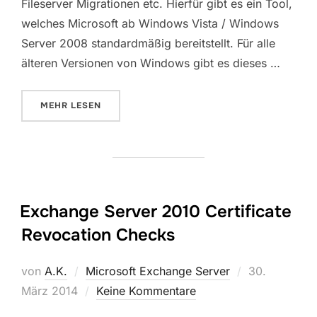
Fileserver Migrationen etc. Hierfür gibt es ein Tool,
welches Microsoft ab Windows Vista / Windows
Server 2008 standardmäßig bereitstellt. Für alle
älteren Versionen von Windows gibt es dieses …
ÜBER „ROBOCOPY KOPIEREN / SYNCHRONISIEREN 
MEHR
LESEN
Exchange Server 2010 Certificate
Revocation Checks
Veröffentlich
von
A.K.
Microsoft Exchange Server
30.
am
März 2014
Keine Kommentare