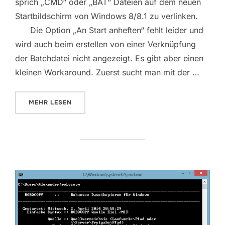
sprich „CMD“ oder „BAT“ Dateien auf dem neuen
Startbildschirm von Windows 8/8.1 zu verlinken.
Die Option „An Start anheften“ fehlt leider und
wird auch beim erstellen von einer Verknüpfung
der Batchdatei nicht angezeigt. Es gibt aber einen
kleinen Workaround. Zuerst sucht man mit der …
ÜBER „WINDOWS 8/8.1 VERLINKUNG VON BATCHDA
MEHR
LESEN