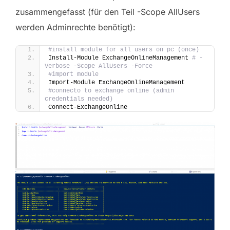
zusammengefasst (für den Teil -Scope AllUsers
werden Adminrechte benötigt):
#install module for all users on pc (once)
Install-Module ExchangeOnlineManagement 
# -
Verbose -Scope AllUsers -Force
#import module 
Import-Module ExchangeOnlineManagement 
#connecto to exchange online (admin 
credentials needed)
Connect-ExchangeOnline 