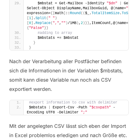
    $mbstat = Get-Mailbox -Identity 
"$dn"
|
 Get-Ma
Select-Object DisplayName,MailboxGuid, @
{
name=
"Tota
expression=
{[
math
]
::
Round
((
$_.
TotalItemSize
.
ToStrin
[
1
]
.
Split
(
" "
)
[
0
]
.
Replace
(
","
,
""
)
/1MB
)
,
2
)}}
,ItemCount,@
{
name=
"Act
{
"False"
}}
#adding to array
    $mbstats += $mbstat
}
}
Nach der Verarbeitung aller Postfächer befinden
sich die Informationen in der Variablen $mbstats,
somit kann diese Variable nun noch als CSV
exportiert werden.
#export information to csv with delimiter 
$mbstats 
|
 Export-Csv -Path 
"$csvpath"
 -
Encoding UTF8 -Delimiter 
";"
Mit der angelegten CSV lässt sich eben der Import
in Excel problemlos erledigen und nach Größe etc.