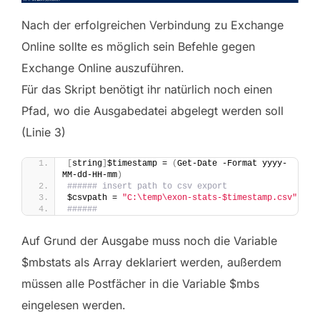
Nach der erfolgreichen Verbindung zu Exchange
Online sollte es möglich sein Befehle gegen
Exchange Online auszuführen.
Für das Skript benötigt ihr natürlich noch einen
Pfad, wo die Ausgabedatei abgelegt werden soll
(Linie 3)
[
string
]
$timestamp = 
(
Get-Date -Format yyyy-
MM-dd-HH-mm
)
###### insert path to csv export
$csvpath = 
"C:\temp\exon-stats-$timestamp.csv"
######
Auf Grund der Ausgabe muss noch die Variable
$mbstats als Array deklariert werden, außerdem
müssen alle Postfächer in die Variable $mbs
eingelesen werden.