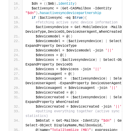
  $dn = 
((
$mb
)
.
identity
)
  $activesync = 
(
Get-CASMailbox -Identity 
"$dn"
)
.
hasactivesyncdevicepartnership
if
(
$activesync -eq $
true
){
#fetching active sync device information
    $activesyndevice = Get-MobileDevice -Mailbox 
"
DeviceType,DeviceOS,DeviceUserAgent,WhenCreated
    $devicemodel = @
()
    $devicemodel = 
(
$activesyndevice
)
|
 Select-Obj
ExpandProperty DeviceType 
    $devicemodel = $devicemodel -join 
'||'
    $deviceos = @
()
    $deviceos = 
(
$activesyndevice
)
|
 Select-Object
ExpandProperty DeviceOS 
    $deviceos = $deviceos -join 
'||'
    $deviceuagent = @
()
    $deviceuagent =  
(
$activesyndevice
)
|
 Select-Ob
DeviceUserAgent -ExpandProperty DeviceUserAgent
    $deviceuagent = $deviceuagent -join 
'||'
    $devicecreated = @
()
    $devicecreated = 
(
$activesyndevice
)
|
 Select-O
ExpandProperty WhenCreated
    $devicecreated = $devicecreated -join 
'||'
#putting everything together (active sync devic
statistics)
    $mbstat = Get-Mailbox -Identity 
"$dn"
|
 Get-Ma
Select-Object DisplayName,MailboxGuid,`
    @
{
name=
"TotalItemSize (MB)"
; expression=