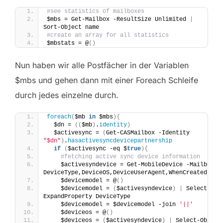
#see statistics of mailboxes
$mbs = Get-Mailbox -ResultSize Unlimited 
|
Sort-Object name
#create an array for all statistics
$mbstats = @
()
Nun haben wir alle Postfächer in der Variablen
$mbs und gehen dann mit einer Foreach Schleife
durch jedes einzelne durch.
foreach
(
$mb 
in
 $mbs
){
  $dn = 
((
$mb
)
.
identity
)
  $activesync = 
(
Get-CASMailbox -Identity 
"$dn"
)
.
hasactivesyncdevicepartnership
if
(
$activesync -eq $
true
){
#fetching active sync device information
    $activesyndevice = Get-MobileDevice -Mailbox 
"
DeviceType,DeviceOS,DeviceUserAgent,WhenCreated
    $devicemodel = @
()
    $devicemodel = 
(
$activesyndevice
)
|
 Select-Obj
ExpandProperty DeviceType 
    $devicemodel = $devicemodel -join 
'||'
    $deviceos = @
()
    $deviceos = 
(
$activesyndevice
)
|
 Select-Object