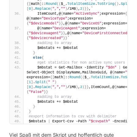
{[
math
]
::
Round
((
$_.
TotalItemSize
.
ToString
()
.
Split
(
"
[
0
]
.
Replace
(
","
,
""
)
/1MB
)
,
2
)}}
,`
    ItemCount,@
{
name=
"ActiveSync"
;expression=
{
"Tru
@
{
name=
"DeviceType"
;expression=
{
"$devicemodel"
}}
,@
{
name=
"DeviceOS"
;expression=
{
"$d
    @
{
name=
"DeviceAgent"
;expression=
{
"$deviceuagent"
}}
,@
{
name=
"DeviceFirstConnected"
;ex
{
"$devicecreated"
}}
`
#adding to array 
    $mbstats += $mbstat
}
else
{
#get statistics for non active sync users
    $mbstat = Get-Mailbox -Identity 
"$dn"
|
 Get-Ma
Select-Object DisplayName,MailboxGuid, @
{
name=
"Tota
expression=
{[
math
]
::
Round
((
$_.
TotalItemSize
.
ToStrin
[
1
]
.
Split
(
" "
)
[
0
]
.
Replace
(
","
,
""
)
/1MB
)
,
2
)}}
,ItemCount,@
{
name=
"Act
{
"False"
}}
#adding to array
    $mbstats += $mbstat
}
}
#export information to csv with delimiter 
$mbstats 
|
 Export-Csv -Path 
"$csvpath"
 -Encoding U
Viel Spaß mit dem Skript und hoffentlich gute