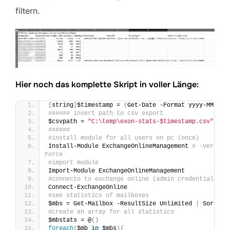
filtern.
Hier noch das komplette Skript in voller Länge:
[
string
]
$timestamp = 
(
Get-Date -Format yyyy-MM-dd-
###### insert path to csv export
$csvpath = 
"C:\temp\exon-stats-$timestamp.csv"
######
#install module for all users on pc (once)
Install-Module ExchangeOnlineManagement 
# -Verbose
Force
#import module 
Import-Module ExchangeOnlineManagement 
#connecto to exchange online (admin credentials ne
Connect-ExchangeOnline 
#see statistics of mailboxes
$mbs = Get-Mailbox -ResultSize Unlimited 
|
 Sort-Ob
#create an array for all statistics
$mbstats = @
()
foreach
(
$mb 
in
 $mbs
){