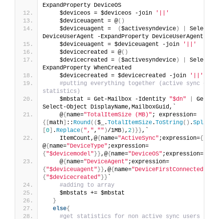
ExpandProperty DeviceOS 
    $deviceos = $deviceos -join 
'||'
    $deviceuagent = @
()
    $deviceuagent =  
(
$activesyndevice
)
|
 Select-Ob
DeviceUserAgent -ExpandProperty DeviceUserAgent
    $deviceuagent = $deviceuagent -join 
'||'
    $devicecreated = @
()
    $devicecreated = 
(
$activesyndevice
)
|
 Select-O
ExpandProperty WhenCreated
    $devicecreated = $devicecreated -join 
'||'
#putting everything together (active sync devic
statistics)
    $mbstat = Get-Mailbox -Identity 
"$dn"
|
 Get-Ma
Select-Object DisplayName,MailboxGuid,`
    @
{
name=
"TotalItemSize (MB)"
; expression=
{[
math
]
::
Round
((
$_.
TotalItemSize
.
ToString
()
.
Split
(
"
[
0
]
.
Replace
(
","
,
""
)
/1MB
)
,
2
)}}
,`
    ItemCount,@
{
name=
"ActiveSync"
;expression=
{
"Tru
@
{
name=
"DeviceType"
;expression=
{
"$devicemodel"
}}
,@
{
name=
"DeviceOS"
;expression=
{
"$d
    @
{
name=
"DeviceAgent"
;expression=
{
"$deviceuagent"
}}
,@
{
name=
"DeviceFirstConnected"
;ex
{
"$devicecreated"
}}
`
#adding to array 
    $mbstats += $mbstat
}
else
{
#get statistics for non active sync users