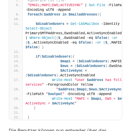
#generate csv file 
"EMAIL;MAPI;EWS;ACTIVESYNC"
 | 
Out-File
 -FilePath 
"
-Encoding utf8 -Append 
foreach
(
$address
in
$mailaddresses
){
$disabledusers
 = 
Get-CASMailbox
 -Identity 
$add
Select-Object
PrimarySMTPAddress,EwsEnabled,ActiveSyncEnabled,MAPI
| 
Where-Object
{(
$_
.EwsEnabled -eq 
$false
)
 -
or
(
$_
.ActiveSyncEnabled -eq 
$false
)
 -
or
(
$_
$false
)
}
if
(
$disabledusers
){
$mapi
 = 
(
$disabledusers
)
.MAPIEnabl
$ews
 = 
(
$disabledusers
)
.EwsEnabled
$ActiveSync
 = 
(
$disabledusers
)
.ActiveSyncEnabled
Write-Host
"User 
$address
 has following
services"
 -ForegroundColor Yellow
"
$address
;
$mapi
;
$ews
;
$ActiveSync
"
  |
-FilePath 
"
$output
"
 -Encoding utf8 -Append  
Write-Host
"MAPI = 
$mapi
, EWS = 
$ews
, 
ActiveSync = 
$ActiveSync
"
}
}
Die Benutzer können nun entweder über das