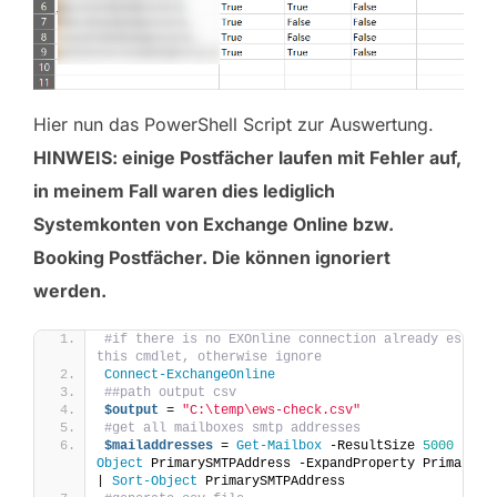
Hier nun das PowerShell Script zur Auswertung.
HINWEIS: einige Postfächer laufen mit Fehler auf,
in meinem Fall waren dies lediglich
Systemkonten von Exchange Online bzw.
Booking Postfächer. Die können ignoriert
werden.
#if there is no EXOnline connection already establi
this cmdlet, otherwise ignore 
Connect-ExchangeOnline
##path output csv 
$output
 = 
"C:\temp\ews-check.csv"
#get all mailboxes smtp addresses
$mailaddresses
 = 
Get-Mailbox
 -ResultSize 
5000
 | 
Se
Object
 PrimarySMTPAddress -ExpandProperty PrimarySMT
| 
Sort-Object
 PrimarySMTPAddress 