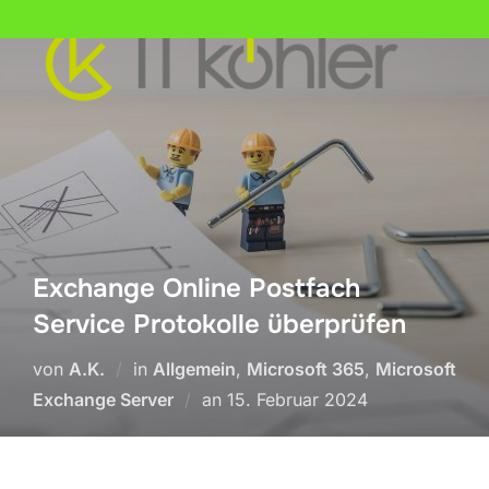
Zum
Inhalt
springen
Exchange Online Postfach
Service Protokolle überprüfen
von
A.K.
in
Allgemein
,
Microsoft 365
,
Microsoft
Veröffentlicht
Exchange Server
an
15. Februar 2024
am