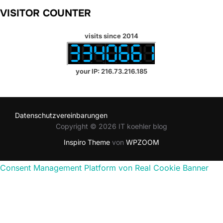
VISITOR COUNTER
visits since 2014
your IP: 216.73.216.185
Datenschutzvereinbarungen
Copyright © 2026 IT koehler blog
Inspiro Theme
von
WPZOOM
Consent Management Platform von Real Cookie Banner