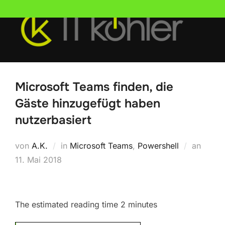
Zum
Inhalt
springen
Microsoft Teams finden, die
Gäste hinzugefügt haben
nutzerbasiert
Veröff
von
A.K.
in
Microsoft Teams
,
Powershell
an
am
11. Mai 2018
The estimated reading time 2 minutes