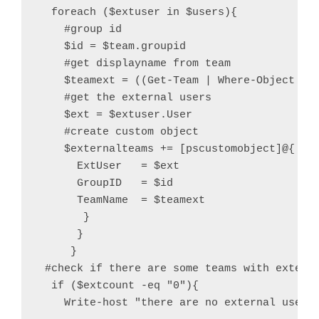
  #go through every team an put teamname and
  foreach ($extuser in $users){

    #group id 

    $id = $team.groupid

    #get displayname from team

    $teamext = ((Get-Team | Where-Object {$_
    #get the external users 

    $ext = $extuser.User

    #create custom object

    $externalteams += [pscustomobject]@{

      ExtUser   = $ext

      GroupID   = $id

      TeamName  = $teamext

       } 

      }

     }

 #check if there are some teams with externa
  if ($extcount -eq "0"){

    Write-host "there are no external user a