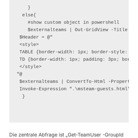
    }

  else{

    #show custom object in powershell

    $externalteams | Out-GridView -Title "ex
 $Header = @"

 <style>

 TABLE {border-width: 1px; border-style: sol
 TD {border-width: 1px; padding: 3px; border
 </style>

"@

 $externalteams | ConvertTo-Html -Property E
 Invoke-Expression ".\msteam-guests.html"   
  }
